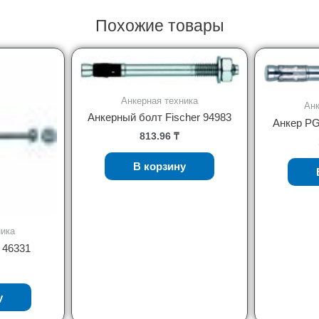
Похожие товары
Анкерная техника
Анк
Анкерный болт Fischer 94983
Анкер P
813.96
₸
В корзину
ника
 46331
у