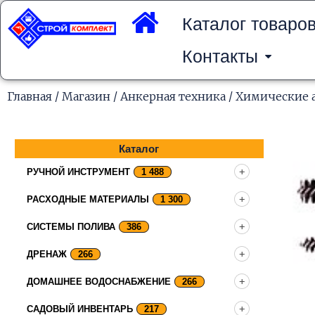
Перейти
к
Каталог товаро
содержимому
Контакты
Главная
/
Магазин
/
Анкерная техника
/
Химические 
Каталог
РУЧНОЙ ИНСТРУМЕНТ
1 488
РАСХОДНЫЕ МАТЕРИАЛЫ
1 300
СИСТЕМЫ ПОЛИВА
386
ДРЕНАЖ
266
ДОМАШНЕЕ ВОДОСНАБЖЕНИЕ
266
САДОВЫЙ ИНВЕНТАРЬ
217