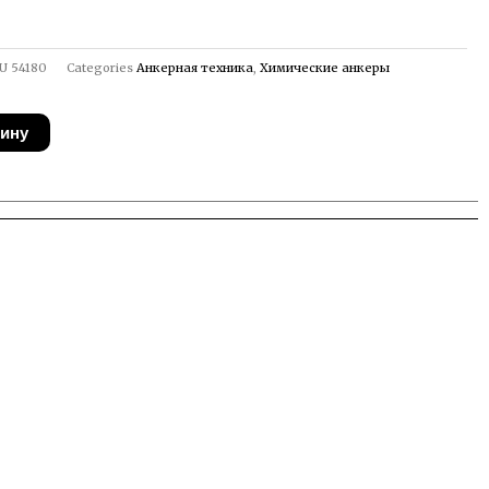
U
54180
Categories
Анкерная техника
,
Химические анкеры
зину