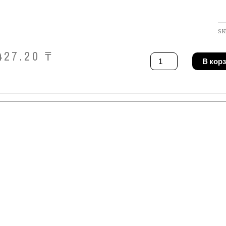
SK
427.20
₸
Количество
В кор
товара
Щетка
Fischer
48980