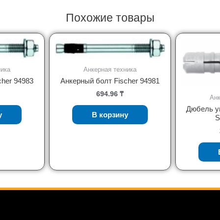
Похожие товары
ника
Анкерная техника
cher 94983
Анкерный болт Fischer 94981
694.96
₸
Анк
Дюбель у
у
В корзину
S