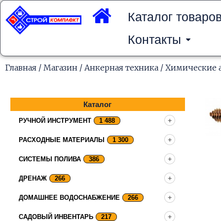
Перейти
к
Каталог товаро
содержимому
Контакты
Главная
/
Магазин
/
Анкерная техника
/
Химические 
Каталог
РУЧНОЙ ИНСТРУМЕНТ
1 488
РАСХОДНЫЕ МАТЕРИАЛЫ
1 300
СИСТЕМЫ ПОЛИВА
386
ДРЕНАЖ
266
ДОМАШНЕЕ ВОДОСНАБЖЕНИЕ
266
САДОВЫЙ ИНВЕНТАРЬ
217