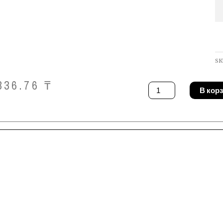
SK
336.76
₸
Количество
В кор
товара
Шпилька
Fischer
62615