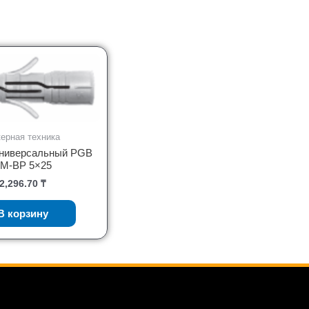
ерная техника
ниверсальный PGB
M-BP 5×25
2,296.70
₸
В корзину