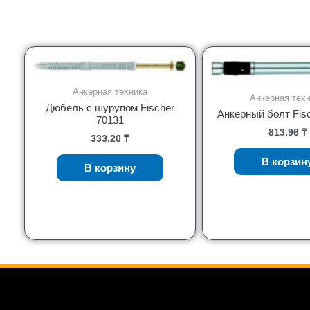
Анкерная техника
Анкерная тех
Дюбель с шурупом Fischer
Анкерный болт Fis
70131
813.96
₸
333.20
₸
В корзин
В корзину