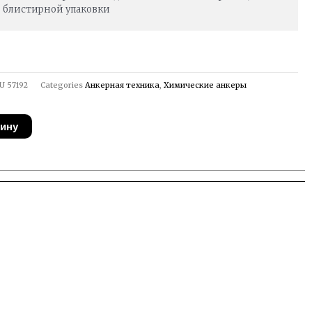
блистирной упаковки
U
57192
Categories
Анкерная техника
,
Химические анкеры
зину