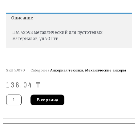
Описание
HM 4х59S металлический для пустотелых
материалов, уп 50 шт
SKU
53090
Categories
Анкерная техника
,
Механические анкеры
138.04
₸
Количество
В корзину
товара
Дюбель
Fischer
62308