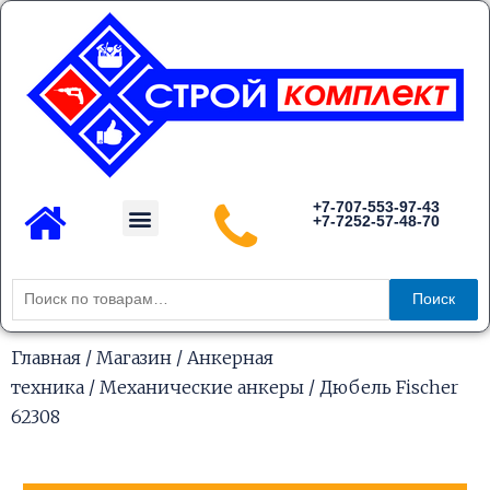
Перейти
к
содержимому
Menu
+7-707-553-97-43
+7-7252-57-48-70
Каталог товаров
Искать:
Поиск
Главная
/
Магазин
/
Анкерная
техника
/
Механические анкеры
/ Дюбель Fischer
62308