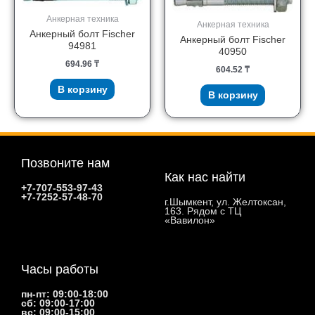
Анкерная техника
Анкерная техника
Анкерный болт Fischer
Анкерный болт Fischer
94981
40950
694.96
₸
604.52
₸
В корзину
В корзину
Позвоните нам
Как нас найти
+7-707-553-97-43
+7-7252-57-48-70
г.Шымкент, ул. Желтоксан,
163. Рядом с ТЦ
«Вавилон»
Часы работы
пн-пт: 09:00-18:00
сб: 09:00-17:00
вс: 09:00-15:00