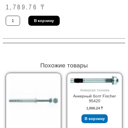
1,789.76
₸
Количество
В корзину
товара
Анкерная
гильза
Fischer
52583
Похожие товары
Анкерная техника
Анкерный болт Fischer
95420
1,066.24
₸
В корзину