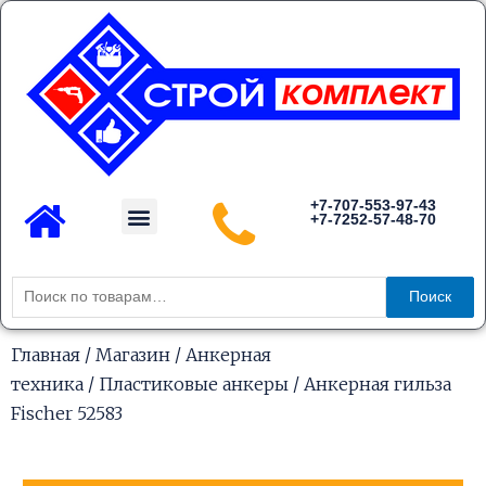
Перейти
к
содержимому
Menu
+7-707-553-97-43
+7-7252-57-48-70
Каталог товаров
Искать:
Поиск
Главная
/
Магазин
/
Анкерная
техника
/
Пластиковые анкеры
/ Анкерная гильза
Fischer 52583