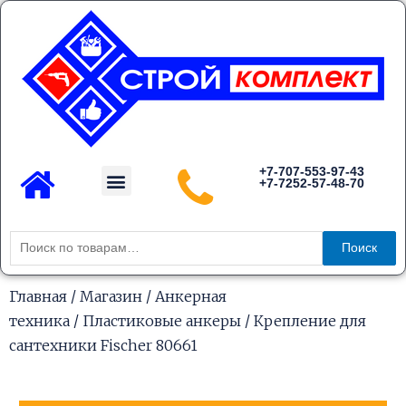
Перейти
к
содержимому
Menu
+7-707-553-97-43
+7-7252-57-48-70
Каталог товаров
Искать:
Поиск
Главная
/
Магазин
/
Анкерная
техника
/
Пластиковые анкеры
/ Крепление для
сантехники Fischer 80661