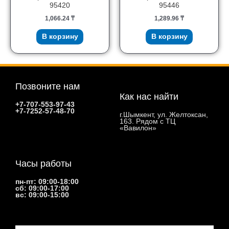
95420
95446
1,066.24
₸
1,289.96
₸
В корзину
В корзину
Позвоните нам
Как нас найти
+7-707-553-97-43
+7-7252-57-48-70
г.Шымкент, ул. Желтоксан,
163. Рядом с ТЦ
«Вавилон»
Часы работы
пн-пт: 09:00-18:00
сб: 09:00-17:00
вс: 09:00-15:00
Email