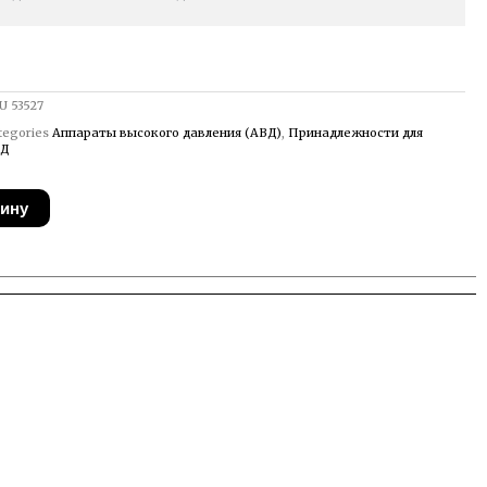
U
53527
tegories
Аппараты высокого давления (АВД)
,
Принадлежности для
Д
зину