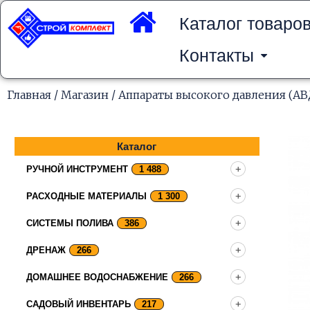
Перейти
к
Каталог товаро
содержимому
Контакты
Главная
/
Магазин
/
Аппараты высокого давления (АВ
Каталог
РУЧНОЙ ИНСТРУМЕНТ
1 488
РАСХОДНЫЕ МАТЕРИАЛЫ
1 300
СИСТЕМЫ ПОЛИВА
386
ДРЕНАЖ
266
ДОМАШНЕЕ ВОДОСНАБЖЕНИЕ
266
САДОВЫЙ ИНВЕНТАРЬ
217