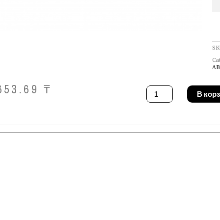
SK
Ca
АВ
653.69
₸
Количество
В кор
товара
Копьё
Annovi
Reverberi
40667