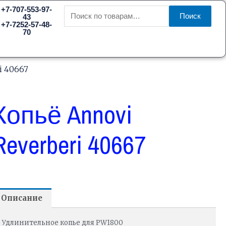
Искать:
+7-707-553-97-
Поиск
43
+7-7252-57-48-
70
i 40667
Копьё Annovi
Reverberi 40667
Описание
Удлинительное копье для PW1800