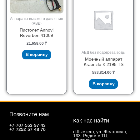
Аппараты высокого давления
(АВД)
Пистолет Annovi
Reverberi 41089
21,658.00
₸
АВД без подогрева воды
В корзину
Моечный аппарат
Kraenzle K 2195 TS
583,814.00
₸
В корзину
Позвоните нам
Как нас найти
+7-707-553-97-43
+7-7252-57-48-70
г.Шымкент, ул. Желтоксан,
163. Рядом с ТЦ
«Вавилон»