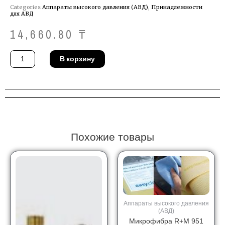
Categories
Аппараты высокого давления (АВД)
,
Принадлежности
для АВД
14,660.80
₸
Количество
В корзину
товара
Насадка
Kraenzle
41.052
Похожие товары
Аппараты высокого давления
(АВД)
Микрофибра R+M 951