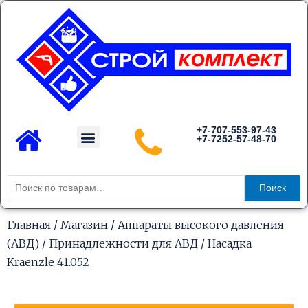
Перейти
к
содержимому
Menu
+7-707-553-97-43
+7-7252-57-48-70
Каталог товаров
Искать:
Поиск
Главная
/
Магазин
/
Аппараты высокого давления
(АВД)
/
Принадлежности для АВД
/ Насадка
Kraenzle 41.052