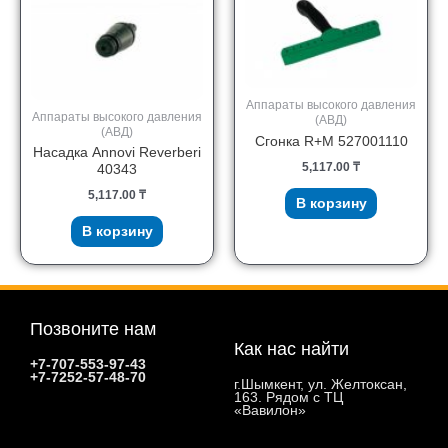
Аппараты высокого давления
Аппараты высокого давления
(АВД)
(АВД)
Сгонка R+M 527001110
Насадка Annovi Reverberi
5,117.00
₸
40343
5,117.00
₸
В корзину
В корзину
Позвоните нам
Как нас найти
+7-707-553-97-43
+7-7252-57-48-70
г.Шымкент, ул. Желтоксан,
163. Рядом с ТЦ
«Вавилон»