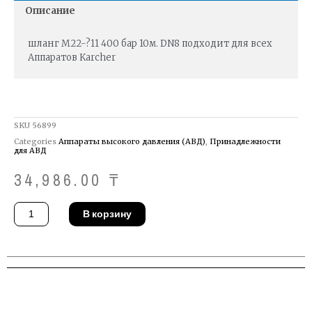
Описание
шланг M22-?11 400 бар 10м. DN8 подходит для всех
Аппаратов Karcher
SKU
56899
Categories
Аппараты высокого давления (АВД)
,
Принадлежности
для АВД
34,986.00
₸
Количество
В корзину
товара
Шланг
R+M
345111410