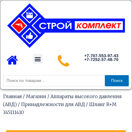
Перейти
к
содержимому
Menu
+7-707-553-97-43
+7-7252-57-48-70
Каталог товаров
Искать:
Поиск
Главная
/
Магазин
/
Аппараты высокого давления
(АВД)
/
Принадлежности для АВД
/ Шланг R+M
345111410