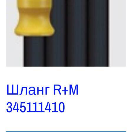
Шланг R+M
345111410