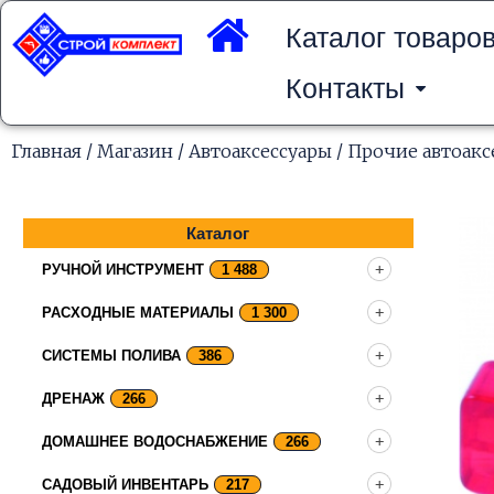
Перейти
к
Каталог товаро
содержимому
Контакты
Главная
/
Магазин
/
Автоаксессуары
/
Прочие автоакс
Каталог
РУЧНОЙ ИНСТРУМЕНТ
1 488
РАСХОДНЫЕ МАТЕРИАЛЫ
1 300
СИСТЕМЫ ПОЛИВА
386
ДРЕНАЖ
266
ДОМАШНЕЕ ВОДОСНАБЖЕНИЕ
266
САДОВЫЙ ИНВЕНТАРЬ
217