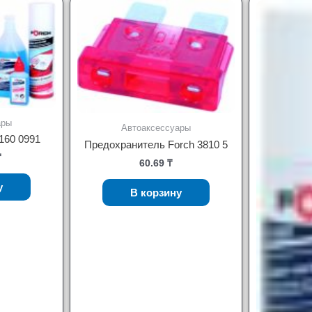
ары
Автоаксессуары
160 0991
Предохранитель Forch 3810 5
₸
60.69
₸
у
В корзину