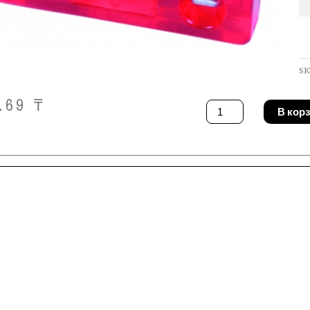
SK
0.69
₸
Количество
В кор
товара
Предохранитель
Forch
3810
25