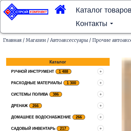
Перейти
к
Каталог товаро
содержимому
Контакты
Главная
/
Магазин
/
Автоаксессуары
/
Прочие автоакс
Каталог
РУЧНОЙ ИНСТРУМЕНТ
1 488
РАСХОДНЫЕ МАТЕРИАЛЫ
1 300
СИСТЕМЫ ПОЛИВА
386
ДРЕНАЖ
266
ДОМАШНЕЕ ВОДОСНАБЖЕНИЕ
266
САДОВЫЙ ИНВЕНТАРЬ
217