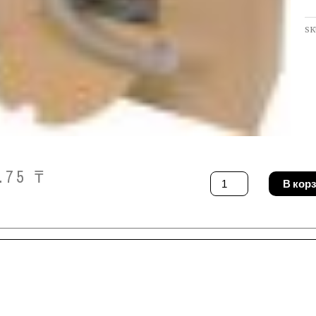
SK
9.75
₸
Количество
В кор
товара
Шнур
Forch
8803
10