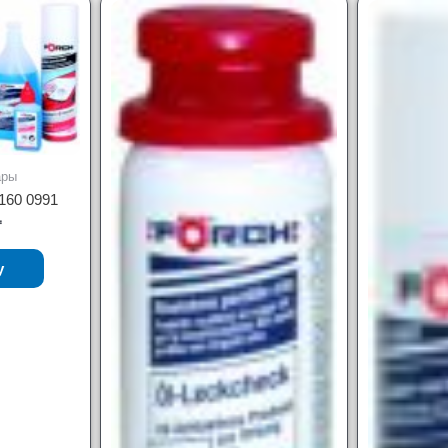
ары
160 0991
₸
у