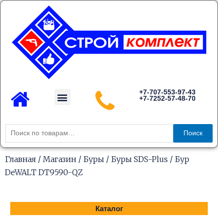
Перейти
к
содержимому
Menu
+7-707-553-97-43
+7-7252-57-48-70
Каталог товаров
Искать:
Поиск
Главная
/
Магазин
/
Буры
/
Буры SDS-Plus
/ Бур
DeWALT DT9590-QZ
Каталог