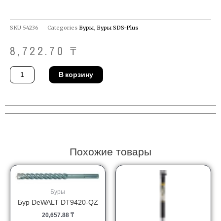
SKU
54236
Categories
Буры
,
Буры SDS-Plus
8,722.70
₸
Количество
В корзину
товара
Бур
DeWALT
DT9590-
QZ
Похожие товары
Буры
Бур DeWALT DT9420-QZ
20,657.88
₸