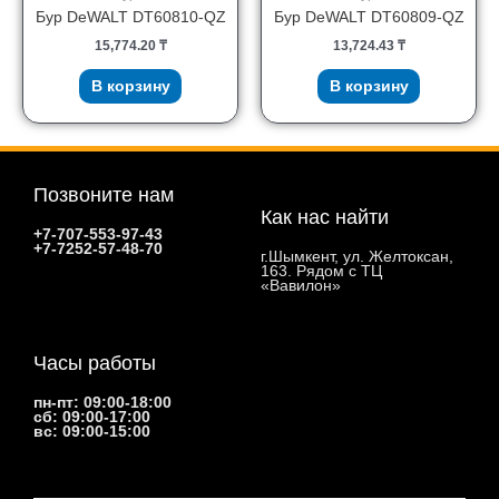
Бур DeWALT DT60810-QZ
Бур DeWALT DT60809-QZ
15,774.20
₸
13,724.43
₸
В корзину
В корзину
Позвоните нам
Как нас найти
+7-707-553-97-43
+7-7252-57-48-70
г.Шымкент, ул. Желтоксан,
163. Рядом с ТЦ
«Вавилон»
Часы работы
пн-пт: 09:00-18:00
сб: 09:00-17:00
вс: 09:00-15:00