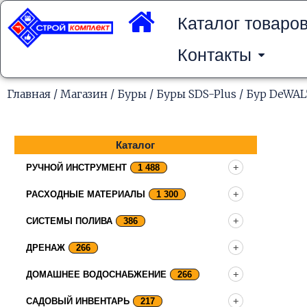
Перейти
к
Каталог товаро
содержимому
Контакты
Главная
/
Магазин
/
Буры
/
Буры SDS-Plus
/ Бур DeWAL
Каталог
РУЧНОЙ ИНСТРУМЕНТ
1 488
РАСХОДНЫЕ МАТЕРИАЛЫ
1 300
СИСТЕМЫ ПОЛИВА
386
ДРЕНАЖ
266
ДОМАШНЕЕ ВОДОСНАБЖЕНИЕ
266
САДОВЫЙ ИНВЕНТАРЬ
217