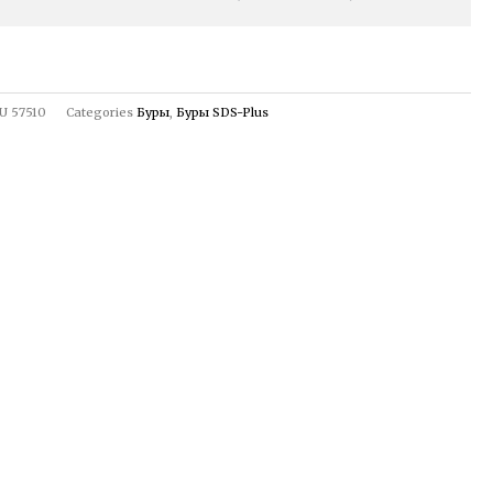
U
57510
Categories
Буры
,
Буры SDS-Plus