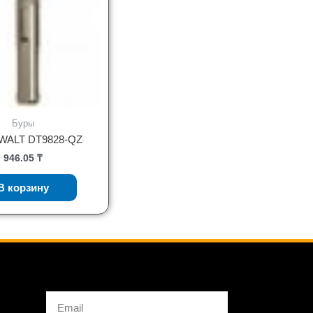
Буры
WALT DT9828-QZ
946.05
₸
В корзину
Email