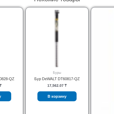
Буры
0828-QZ
Бур DeWALT DT60817-QZ
₸
17,562.07
₸
у
В корзину