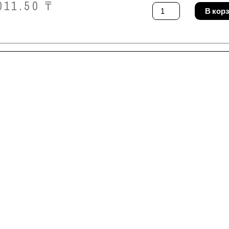
011.50
₸
Количество
В кор
товара
Бур
DeWALT
DT9835-
QZ