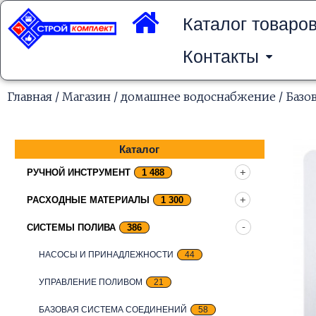
Перейти
к
Каталог товаро
содержимому
Контакты
Главная
/
Магазин
/
домашнее водоснабжение
/
Базо
Каталог
РУЧНОЙ ИНСТРУМЕНТ
1 488
РАСХОДНЫЕ МАТЕРИАЛЫ
1 300
СИСТЕМЫ ПОЛИВА
386
НАСОСЫ И ПРИНАДЛЕЖНОСТИ
44
УПРАВЛЕНИЕ ПОЛИВОМ
21
БАЗОВАЯ СИСТЕМА СОЕДИНЕНИЙ
58