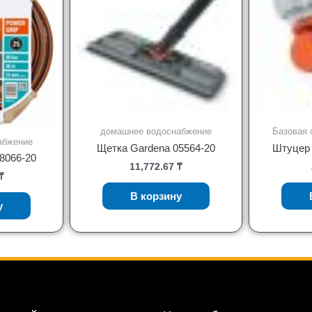
домашнее водоснабжение
Базовая 
абжение
Щетка Gardena 05564-20
Штуцер 
8066-20
11,772.67
₸
₸
В корзину
у