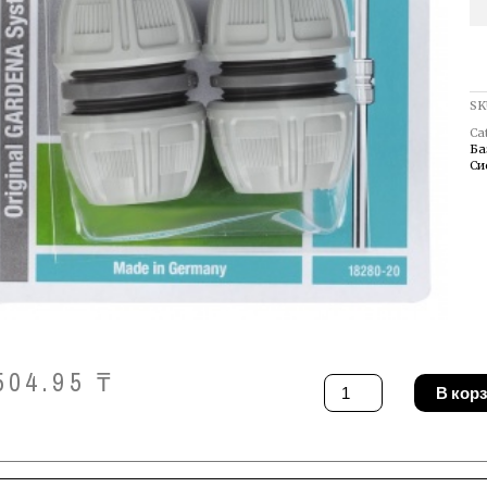
SK
Ca
Ба
Си
504.95
₸
Количество
В кор
товара
Комплект
базовый
Gardena
18280-
20