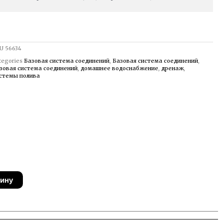
U
56634
tegories
Базовая система соединений
,
Базовая система соединений
,
зовая система соединений
,
домашнее водоснабжение
,
дренаж
,
стемы полива
зину