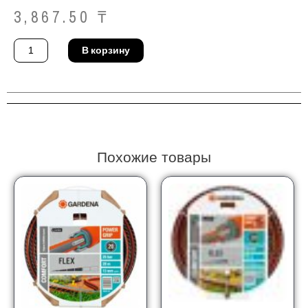
3,867.50
₸
Количество
В корзину
товара
Комплект
базовый
Gardena
18283-
20
Похожие товары