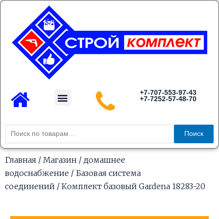
Перейти
к
содержимому
Menu
+7-707-553-97-43
+7-7252-57-48-70
Каталог товаров
Искать:
Поиск
Главная
/
Магазин
/
домашнее
водоснабжение
/
Базовая система
соединений
/ Комплект базовый Gardena 18283-20