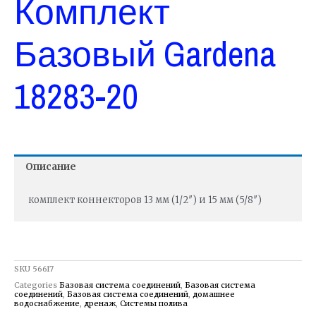
Комплект
Базовый Gardena
18283-20
Описание
комплект коннекторов 13 мм (1/2″) и 15 мм (5/8″)
SKU
56617
Categories
Базовая система соединений
,
Базовая система
соединений
,
Базовая система соединений
,
домашнее
водоснабжение
,
дренаж
,
Системы полива