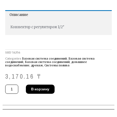
Описание
Коннектор с регулятором 1/2″
SKU
54356
Categories
Базовая система соединений
,
Базовая система
соединений
,
Базовая система соединений
,
домашнее
водоснабжение
,
дренаж
,
Системы полива
3,170.16
₸
Количество
В корзину
товара
Коннектор
Gardena
02942-
29