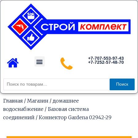
Перейти
к
содержимому
Menu
+7-707-553-97-43
+7-7252-57-48-70
Каталог товаров
Искать:
Поиск
Главная
/
Магазин
/
домашнее
водоснабжение
/
Базовая система
соединений
/ Коннектор Gardena 02942-29