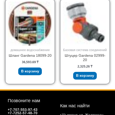
домашнее водоснабжение
Базовая система соединений
Шланг Gardena 18099-20
Штуцер Gardena 02999-
20
36,593.69
₸
2,325.26
₸
В корзину
В корзину
Позвоните нам
Как нас найти
+7-707-553-97-43
+7-7252-57-48-70
г.Шымкент, ул. Желтоксан,