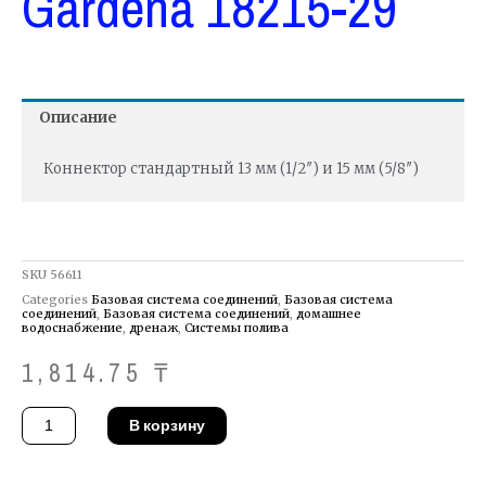
Gardena 18215-29
Описание
Коннектор стандартный 13 мм (1/2″) и 15 мм (5/8″)
SKU
56611
Categories
Базовая система соединений
,
Базовая система
соединений
,
Базовая система соединений
,
домашнее
водоснабжение
,
дренаж
,
Системы полива
1,814.75
₸
Количество
В корзину
товара
Коннектор
Gardena
18215-
29