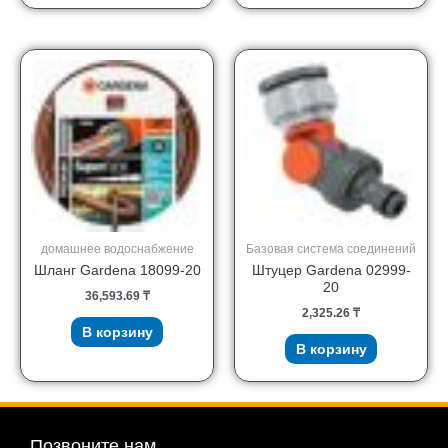
домашнее водоснабжение
Базовая система соединений
Шланг Gardena 18099-20
Штуцер Gardena 02999-
20
36,593.69
₸
2,325.26
₸
В корзину
В корзину
Позвоните нам