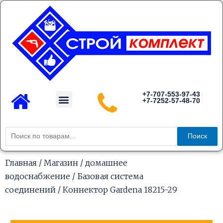
Перейти
к
содержимому
Menu
+7-707-553-97-43
+7-7252-57-48-70
Каталог товаров
Искать:
Поиск
Главная
/
Магазин
/
домашнее
водоснабжение
/
Базовая система
соединений
/ Коннектор Gardena 18215-29