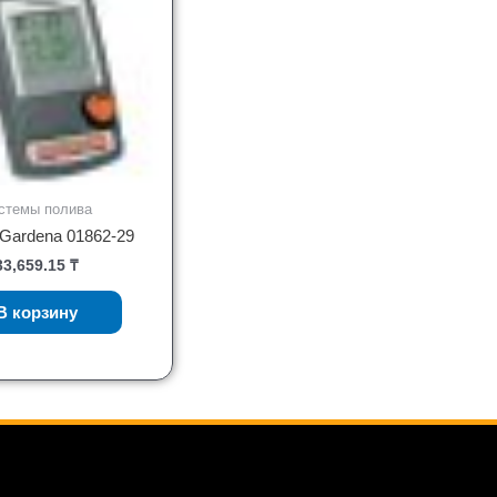
стемы полива
Gardena 01862-29
33,659.15
₸
В корзину