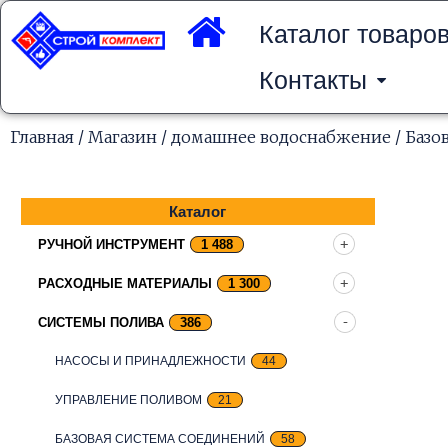
Перейти
к
Каталог товаро
содержимому
Контакты
Главная
/
Магазин
/
домашнее водоснабжение
/
Базо
Каталог
РУЧНОЙ ИНСТРУМЕНТ
1 488
РАСХОДНЫЕ МАТЕРИАЛЫ
1 300
СИСТЕМЫ ПОЛИВА
386
НАСОСЫ И ПРИНАДЛЕЖНОСТИ
44
УПРАВЛЕНИЕ ПОЛИВОМ
21
БАЗОВАЯ СИСТЕМА СОЕДИНЕНИЙ
58