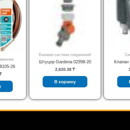
Базовая система соединений
Си
абжение
Штуцер Gardena 02998-20
Клапан 
8105-26
2,620.38
₸
₸
В корзину
у