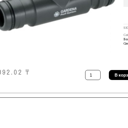
SK
Ca
Ба
Си
092.02
₸
Количество
В кор
товара
Переходник
Gardena
02835-
20