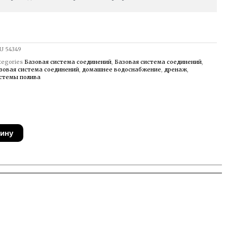
U
54349
tegories
Базовая система соединений
,
Базовая система соединений
,
зовая система соединений
,
домашнее водоснабжение
,
дренаж
,
стемы полива
зину