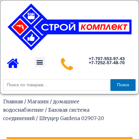
Перейти
к
содержимому
Menu
+7-707-553-97-43
+7-7252-57-48-70
Каталог товаров
Искать:
Поиск
Главная
/
Магазин
/
домашнее
водоснабжение
/
Базовая система
соединений
/ Штуцер Gardena 02907-20