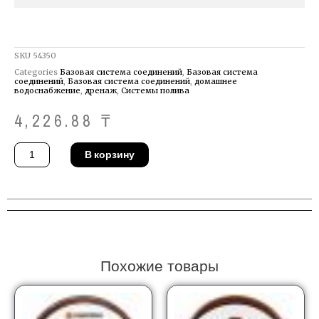
SKU
54350
Categories
Базовая система соединений
,
Базовая система
соединений
,
Базовая система соединений
,
домашнее
водоснабжение
,
дренаж
,
Системы полива
4,226.88
₸
Количество
В корзину
товара
Штуцер
Gardena
02907-
20
Похожие товары