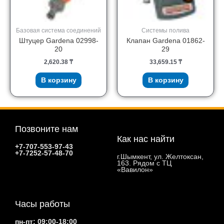
Базовая система соединений
Системы полива
Штуцер Gardena 02998-
Клапан Gardena 01862-
20
29
2,620.38
₸
33,659.15
₸
В корзину
В корзину
Позвоните нам
Как нас найти
+7-707-553-97-43
+7-7252-57-48-70
г.Шымкент, ул. Желтоксан,
163. Рядом с ТЦ
«Вавилон»
Часы работы
пн-пт: 09:00-18:00