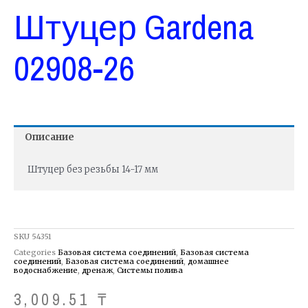
Штуцер Gardena
02908-26
Описание
Штуцер без резьбы 14-17 мм
SKU
54351
Categories
Базовая система соединений
,
Базовая система
соединений
,
Базовая система соединений
,
домашнее
водоснабжение
,
дренаж
,
Системы полива
3,009.51
₸