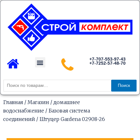
Перейти
к
содержимому
Menu
+7-707-553-97-43
+7-7252-57-48-70
Каталог товаров
Искать:
Поиск
Главная
/
Магазин
/
домашнее
водоснабжение
/
Базовая система
соединений
/ Штуцер Gardena 02908-26