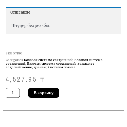
Описание
Штуцер без резьбы.
SKU
57180
Categories
Базовая система соединений
,
Базовая система
соединений
,
Базовая система соединений
,
домашнее
водоснабжение
,
дренаж
,
Системы полива
4,527.95
₸
Количество
В корзину
товара
Штуцер
Gardena
08187-
20