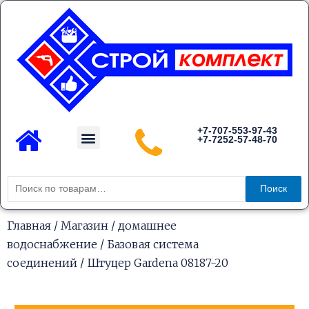
Перейти
к
содержимому
Menu
+7-707-553-97-43
+7-7252-57-48-70
Каталог товаров
Искать:
Поиск
Главная
/
Магазин
/
домашнее
водоснабжение
/
Базовая система
соединений
/ Штуцер Gardena 08187-20