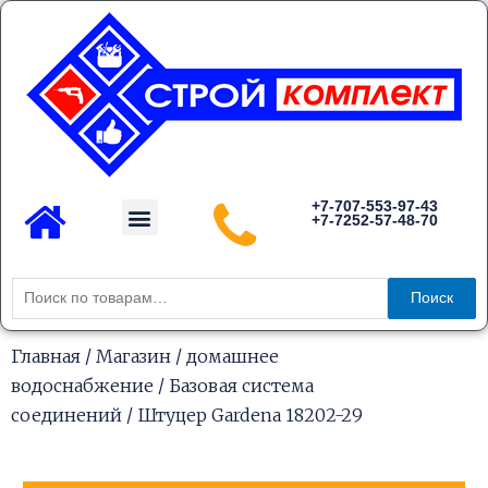
Перейти
к
содержимому
Menu
+7-707-553-97-43
+7-7252-57-48-70
Каталог товаров
Искать:
Поиск
Главная
/
Магазин
/
домашнее
водоснабжение
/
Базовая система
соединений
/ Штуцер Gardena 18202-29