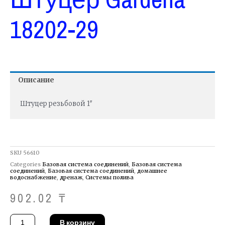
18202-29
Описание
Штуцер резьбовой 1″
SKU
56610
Categories
Базовая система соединений
,
Базовая система
соединений
,
Базовая система соединений
,
домашнее
водоснабжение
,
дренаж
,
Системы полива
902.02
₸
Количество
В корзину
товара