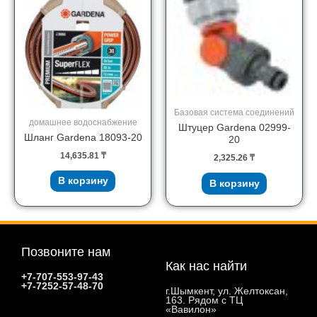
Базовая система соединений
домашнее водоснабжение
Штуцер Gardena 02999-
Шланг Gardena 18093-20
20
14,635.81
₸
2,325.26
₸
В корзину
В корзину
Позвоните нам
Как нас найти
+7-707-553-97-43
+7-7252-57-48-70
г.Шымкент, ул. Желтоксан,
163. Рядом с ТЦ
«Вавилон»