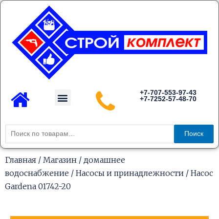
Перейти
к
содержимому
Menu
+7-707-553-97-43
+7-7252-57-48-70
Каталог товаров
Искать:
Поиск
Главная
/
Магазин
/
домашнее
водоснабжение
/
Насосы и принадлежности
/ Насос
Gardena 01742-20