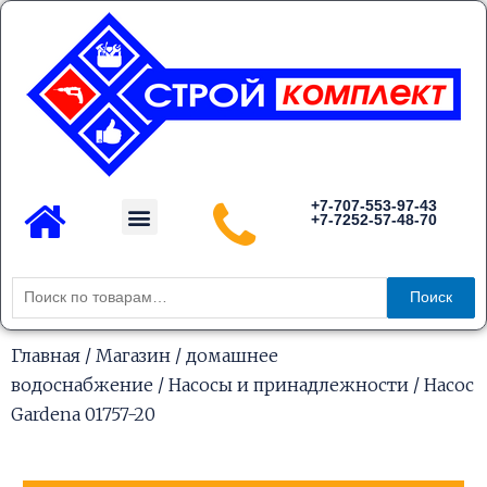
Перейти
к
содержимому
Menu
+7-707-553-97-43
+7-7252-57-48-70
Каталог товаров
Искать:
Поиск
Главная
/
Магазин
/
домашнее
водоснабжение
/
Насосы и принадлежности
/ Насос
Gardena 01757-20