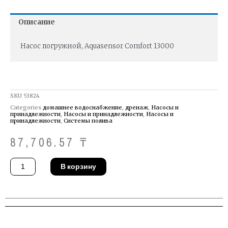
Описание
Насос погружной, Aquasensor Comfort 13000
SKU
53824
Categories
домашнее водоснабжение
,
дренаж
,
Насосы и
принадлежности
,
Насосы и принадлежности
,
Насосы и
принадлежности
,
Системы полива
87,706.57
₸
Количество
В корзину
товара
Насос
Gardena
01785-
20