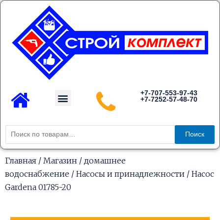
Перейти
к
содержимому
Menu
+7-707-553-97-43
+7-7252-57-48-70
Каталог товаров
Искать:
Поиск
Главная
/
Магазин
/
домашнее
водоснабжение
/
Насосы и принадлежности
/ Насос
Gardena 01785-20