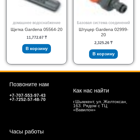
домашнее водоснабжение
Базовая система соединений
Щетка Gardena 05564-20
Штуцер Gardena 02999-
20
11,772.67
₸
2,325.26
₸
В корзину
В корзину
Позвоните нам
Как нас найти
+7-707-553-97-43
+7-7252-57-48-70
г.Шымкент, ул. Желтоксан,
163. Рядом с ТЦ
«Вавилон»
Часы работы