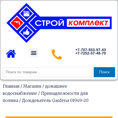
Перейти
к
содержимому
Menu
+7-707-553-97-43
+7-7252-57-48-70
Каталог товаров
Искать:
Поиск
Главная
/
Магазин
/
домашнее
водоснабжение
/
Принадлежности для
полива
/ Дождеватель Gardena 01949-20