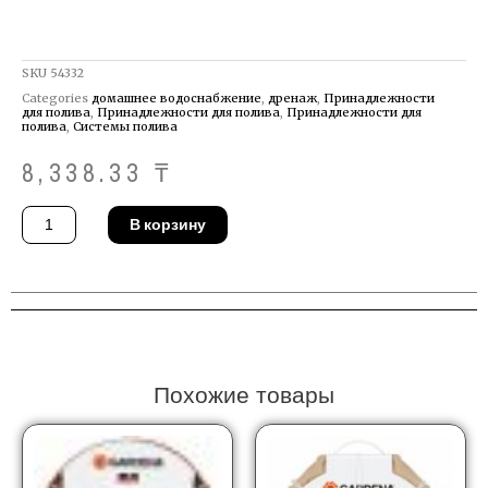
SKU
54332
Categories
домашнее водоснабжение
,
дренаж
,
Принадлежности
для полива
,
Принадлежности для полива
,
Принадлежности для
полива
,
Системы полива
8,338.33
₸
Количество
В корзину
товара
Дождеватель
Gardena
01949-
20
Похожие товары