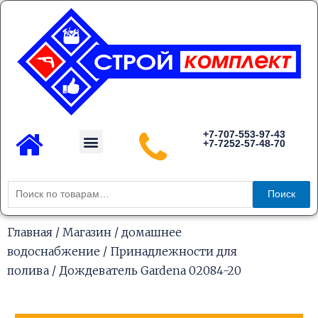
Перейти
к
содержимому
Menu
+7-707-553-97-43
+7-7252-57-48-70
Каталог товаров
Искать:
Поиск
Главная
/
Магазин
/
домашнее
водоснабжение
/
Принадлежности для
полива
/ Дождеватель Gardena 02084-20