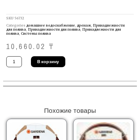
SKU
56732
Categories
домашнее водоснабжение
,
дренаж
,
Принадлежности
для полива
,
Принадлежности для полива
,
Принадлежности для
полива
,
Системы полива
10,660.02
₸
Количество
В корзину
товара
Дождеватель
Gardena
02084-
20
Похожие товары