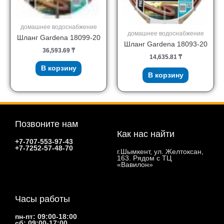
домашнее водоснабжение
домашнее водоснабжение
Шланг Gardena 18099-20
Шланг Gardena 18093-20
36,593.69
₸
14,635.81
₸
В корзину
В корзину
Позвоните нам
Как нас найти
+7-707-553-97-43
+7-7252-57-48-70
г.Шымкент, ул. Желтоксан,
163. Рядом с ТЦ
«Вавилон»
Часы работы
пн-пт: 09:00-18:00
сб: 09:00-17:00