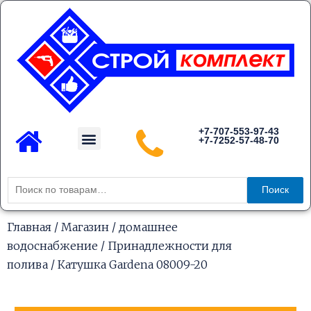
Перейти
к
содержимому
Menu
+7-707-553-97-43
+7-7252-57-48-70
Каталог товаров
Искать:
Поиск
Главная
/
Магазин
/
домашнее
водоснабжение
/
Принадлежности для
полива
/ Катушка Gardena 08009-20