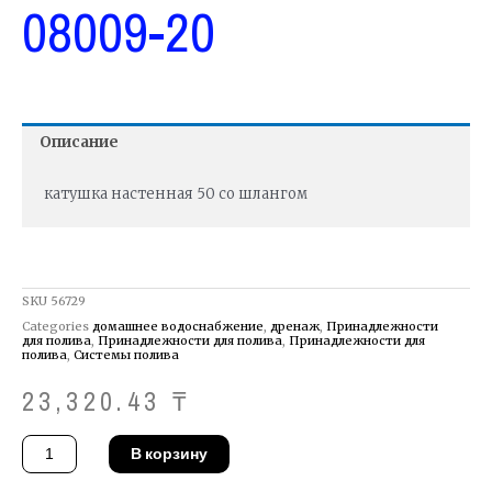
08009-20
Описание
катушка настенная 50 со шлангом
SKU
56729
Categories
домашнее водоснабжение
,
дренаж
,
Принадлежности
для полива
,
Принадлежности для полива
,
Принадлежности для
полива
,
Системы полива
23,320.43
₸
Количество
В корзину
товара
Катушка
Gardena