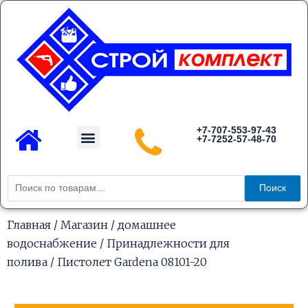
Перейти
к
содержимому
Menu
+7-707-553-97-43
+7-7252-57-48-70
Каталог товаров
Искать:
Поиск
Главная
/
Магазин
/
домашнее
водоснабжение
/
Принадлежности для
полива
/ Пистолет Gardena 08101-20