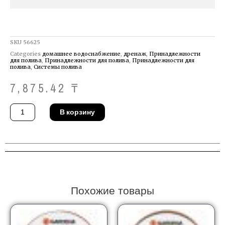
SKU
56625
Categories
домашнее водоснабжение
,
дренаж
,
Принадлежности
для полива
,
Принадлежности для полива
,
Принадлежности для
полива
,
Системы полива
7,875.42
₸
Количество
В корзину
товара
Штанга
Gardena
18330-
20
Похожие товары