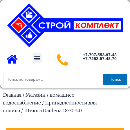
Перейти
к
содержимому
Menu
+7-707-553-97-43
+7-7252-57-48-70
Каталог товаров
Искать:
Поиск
Главная
/
Магазин
/
домашнее
водоснабжение
/
Принадлежности для
полива
/ Штанга Gardena 18330-20