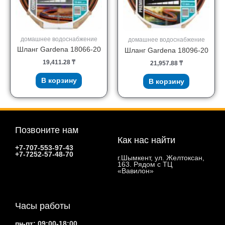
домашнее водоснабжение
домашнее водоснабжение
Шланг Gardena 18066-20
Шланг Gardena 18096-20
19,411.28
₸
21,957.88
₸
В корзину
В корзину
Позвоните нам
Как нас найти
+7-707-553-97-43
+7-7252-57-48-70
г.Шымкент, ул. Желтоксан,
163. Рядом с ТЦ
«Вавилон»
Часы работы
пн-пт: 09:00-18:00