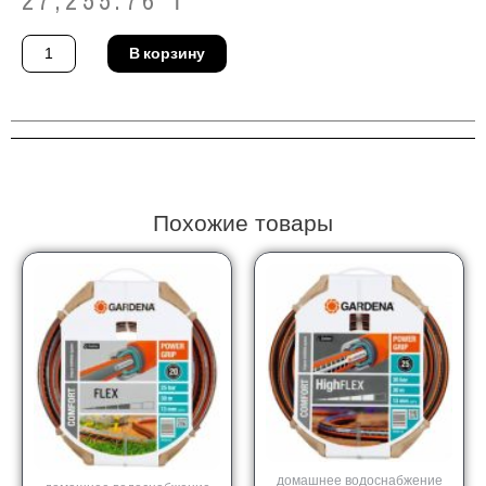
27,255.76
₸
Количество
В корзину
товара
Тележка
Gardena
08003-
20
Похожие товары
домашнее водоснабжение