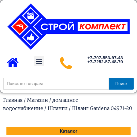
Перейти
к
содержимому
Menu
+7-707-553-97-43
+7-7252-57-48-70
Каталог товаров
Искать:
Поиск
Главная
/
Магазин
/
домашнее
водоснабжение
/
Шланги
/ Шланг Gardena 04971-20
Каталог