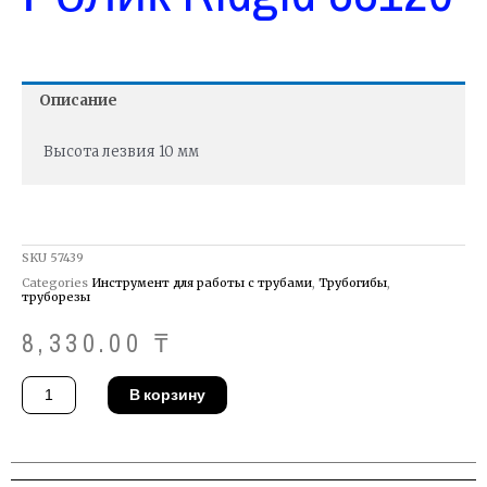
Описание
Высота лезвия 10 мм
SKU
57439
Categories
Инструмент для работы с трубами
,
Трубогибы
,
труборезы
8,330.00
₸
Количество
В корзину
товара
Ролик
Ridgid
33120