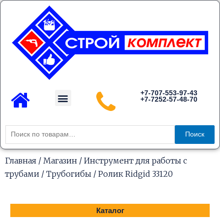
Перейти
к
содержимому
Menu
+7-707-553-97-43
+7-7252-57-48-70
Каталог товаров
Искать:
Поиск
Главная
/
Магазин
/
Инструмент для работы с
трубами
/
Трубогибы
/ Ролик Ridgid 33120
Каталог