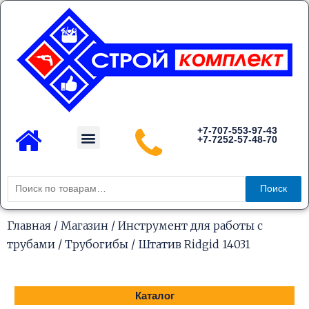
Перейти
к
содержимому
Menu
+7-707-553-97-43
+7-7252-57-48-70
Каталог товаров
Искать:
Поиск
Главная
/
Магазин
/
Инструмент для работы с
трубами
/
Трубогибы
/ Штатив Ridgid 14031
Каталог