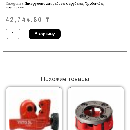
Categories
Инструмент для работы с трубами
,
Трубогибы
,
труборезы
42,744.80
₸
Количество
В корзину
товара
Штатив
Ridgid
14031
Похожие товары