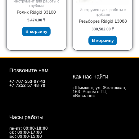
Инструмент для работы с
трубами
Инструмент для работы с
Ролик Ridgid 33100
трубами
5,474.00
₸
Резьборез Ridgid 13088
330,582.00
₸
В корзину
В корзину
Позвоните нам
Как нас найти
+7-707-553-97-43
+7-7252-57-48-70
г.Шымкент, ул. Желтоксан,
163. Рядом с ТЦ
«Вавилон»
Часы работы
пн-пт: 09:00-18:00
сб: 09:00-17:00
вс: 09:00-15:00