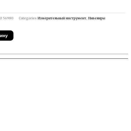
U
56980
Categories
Измерительный инструмент
,
Нивелиры
зину