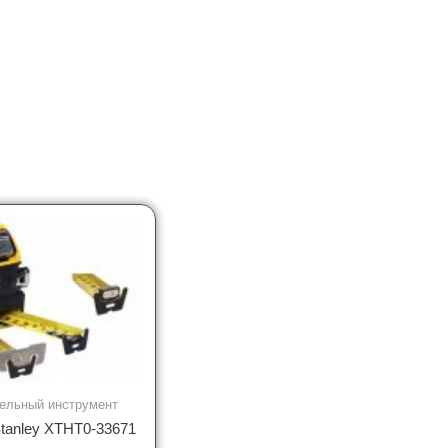
ельный инструмент
tanley XTHT0-33671