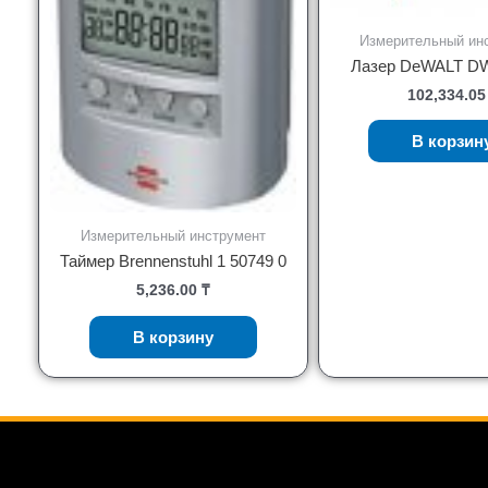
Измерительный ин
Лазер DeWALT D
102,334.0
В корзин
Измерительный инструмент
Таймер Brennenstuhl 1 50749 0
5,236.00
₸
В корзину