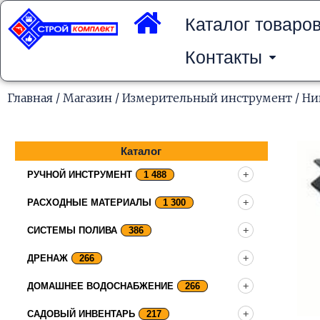
Перейти
к
Каталог товаро
содержимому
Контакты
Главная
/
Магазин
/
Измерительный инструмент
/
Ни
Каталог
РУЧНОЙ ИНСТРУМЕНТ
1 488
РАСХОДНЫЕ МАТЕРИАЛЫ
1 300
СИСТЕМЫ ПОЛИВА
386
ДРЕНАЖ
266
ДОМАШНЕЕ ВОДОСНАБЖЕНИЕ
266
САДОВЫЙ ИНВЕНТАРЬ
217