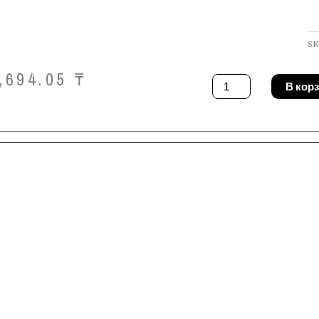
SK
,694.05
₸
Количество
В кор
товара
Лазер
Bosch
PLT
2