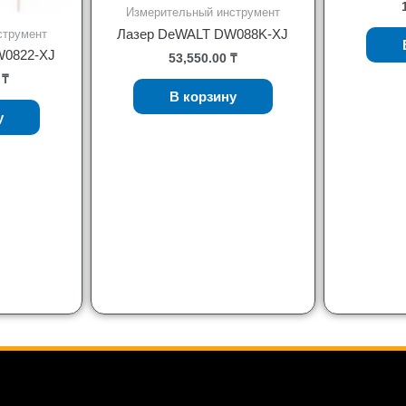
Измерительный инструмент
Лазер DeWALT DW088K-XJ
струмент
W0822-XJ
53,550.00
₸
5
₸
В корзину
у