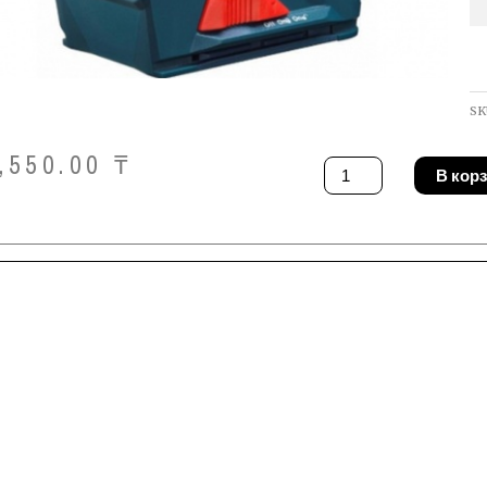
SK
,550.00
₸
Количество
В кор
товара
Нивелир
Bosch
GLL
2-
10