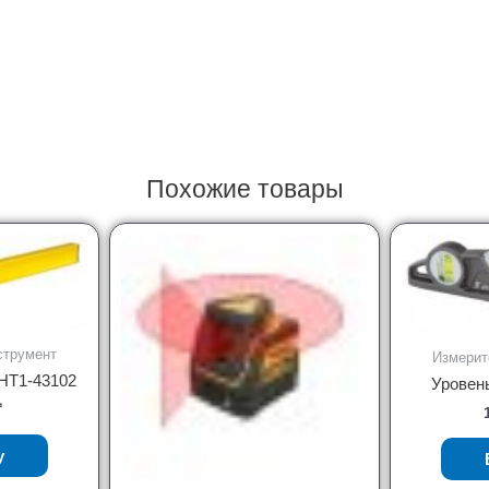
Похожие товары
струмент
Измерит
THT1-43102
Уровень
₸
у