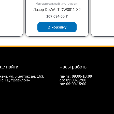
Измерительный инструмент
Лазер DeWALT DW0811-XJ
107,094.05
₸
В корзину
нас найти
Часы работы
кент, ул. Желтоксан, 163.
пн-пт: 09:00-18:00
 с ТЦ «Вавилон»
сб: 09:00-17:00
вс: 09:00-15:00