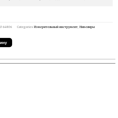
U
64806
Categories
Измерительный инструмент
,
Нивелиры
зину