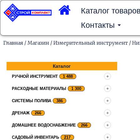
Перейти
к
Каталог товаро
содержимому
Контакты
Главная
/
Магазин
/
Измерительный инструмент
/
Ни
Каталог
РУЧНОЙ ИНСТРУМЕНТ
1 488
РАСХОДНЫЕ МАТЕРИАЛЫ
1 300
СИСТЕМЫ ПОЛИВА
386
ДРЕНАЖ
266
ДОМАШНЕЕ ВОДОСНАБЖЕНИЕ
266
САДОВЫЙ ИНВЕНТАРЬ
217