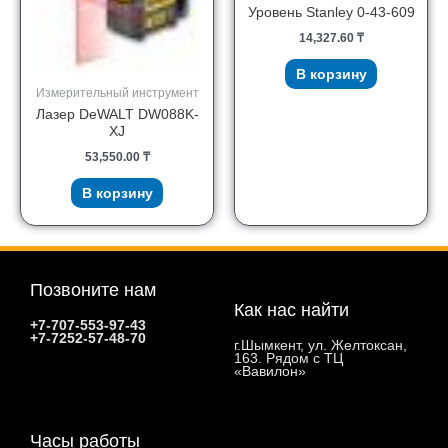
Уровень Stanley 0-43-609
14,327.60
₸
В корзину
Измерительный инструмент
Лазер DeWALT DW088K-
XJ
53,550.00
₸
В корзину
Позвоните нам
Как нас найти
+7-707-553-97-43
+7-7252-57-48-70
г.Шымкент, ул. Желтоксан,
163. Рядом с ТЦ
«Вавилон»
Часы работы