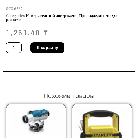
SKU
65621
Categories
Измерительный инструмент
,
Принадлежности для
разметки
1,261.40
₸
Количество
В корзину
товара
Лот-
шнур
автомат
Stanley
0-
47-
440
Похожие товары