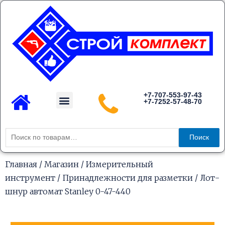
Перейти
к
содержимому
Menu
+7-707-553-97-43
+7-7252-57-48-70
Каталог товаров
Искать:
Поиск
Главная
/
Магазин
/
Измерительный
инструмент
/
Принадлежности для разметки
/ Лот-
шнур автомат Stanley 0-47-440