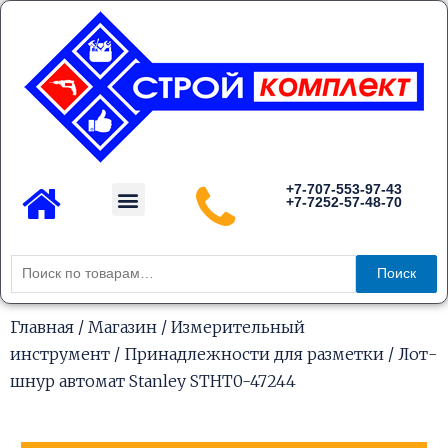
Перейти
к
содержимому
Menu
+7-707-553-97-43
+7-7252-57-48-70
Каталог товаров
Искать:
Поиск
Главная
/
Магазин
/
Измерительный
инструмент
/
Принадлежности для разметки
/ Лот-
шнур автомат Stanley STHT0-47244