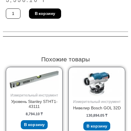
Количество
В корзину
товара
Лот-
шнур
автомат
Stanley
STHT0-
47244
Похожие товары
Измерительный инструмент
Уровень Stanley STHT1-
Измерительный инструмент
43111
Нивелир Bosch GOL 32D
8,794.10
₸
130,894.05
₸
В корзину
В корзину