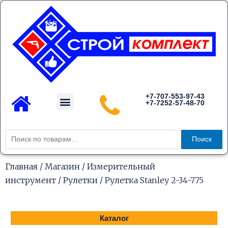
Перейти
к
содержимому
Menu
+7-707-553-97-43
+7-7252-57-48-70
Каталог товаров
Искать:
Поиск
Главная
/
Магазин
/
Измерительный
инструмент
/
Рулетки
/ Рулетка Stanley 2-34-775
Каталог