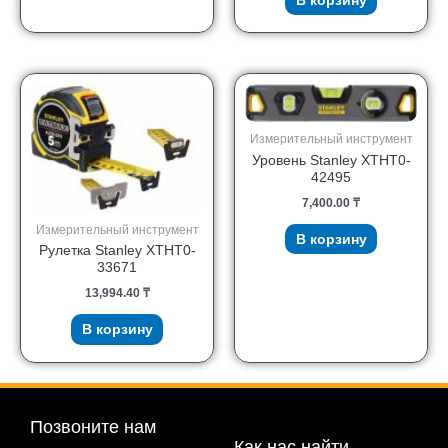
В корзину
Измерительный инструмент
Уровень Stanley XTHT0-
42495
7,400.00
₸
Измерительный инструмент
В корзину
Рулетка Stanley XTHT0-
33671
13,994.40
₸
В корзину
Позвоните нам
Как нас найти