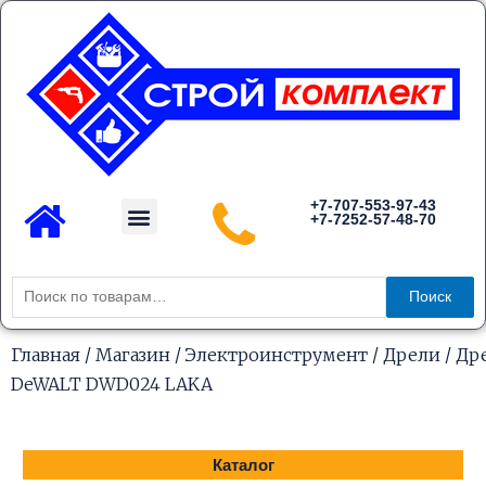
Перейти
к
содержимому
Menu
+7-707-553-97-43
+7-7252-57-48-70
Каталог товаров
Искать:
Поиск
Главная
/
Магазин
/
Электроинструмент
/
Дрели
/ Др
DeWALT DWD024 LAKA
Каталог