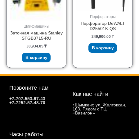
Перфораторы
Перфоратор DeWALT
Шлифмашины
D25501K-QS
Заточная машина Stanley
249,900.00
₸
STGB3715-RU
30,934.05
₸
В корзину
В корзину
Позвоните нам
Как нас найти
+7-707-553-97-43
+7-7252-57-48-70
г.Шымкент, ул. Желтоксан,
163. Рядом с ТЦ
«Вавилон»
Часы работы