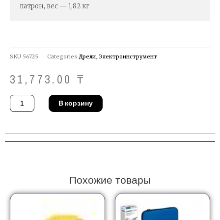
патрон, вес — 1,82 кг
SKU
56725
Categories
Дрели
,
Электроинструмент
31,773.00
₸
Количество
В корзину
товара
Дрель
DeWALT
DWD024
LAKA
Похожие товары