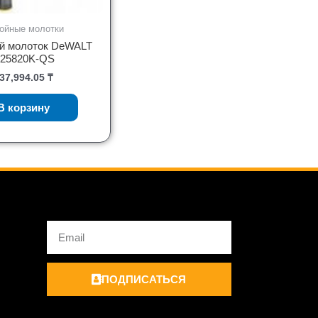
ойные молотки
й молоток DeWALT
25820K-QS
37,994.05
₸
В корзину
Email
ПОДПИСАТЬСЯ