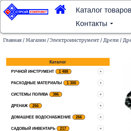
Перейти
к
Каталог товаро
содержимому
Контакты
Главная
/
Магазин
/
Электроинструмент
/
Дрели
/ Др
Каталог
РУЧНОЙ ИНСТРУМЕНТ
1 488
РАСХОДНЫЕ МАТЕРИАЛЫ
1 300
СИСТЕМЫ ПОЛИВА
386
ДРЕНАЖ
266
ДОМАШНЕЕ ВОДОСНАБЖЕНИЕ
266
САДОВЫЙ ИНВЕНТАРЬ
217