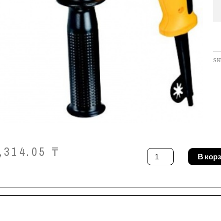
SK
,314.05
₸
Количество
В кор
товара
Дрель
DeWALT
DWD024S
LAKA