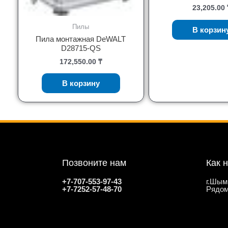
23,205.00
Пилы
В корзин
Пила монтажная DeWALT
D28715-QS
172,550.00
₸
В корзину
Позвоните нам
Как 
+7-707-553-97-43
г.Шым
+7-7252-57-48-70
Рядом