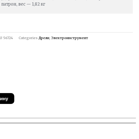
патрон, вес — 1,82 кг
U
56724
Categories
Дрели
,
Электроинструмент
зину