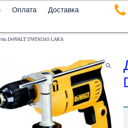
в
Оплата
Доставка
ель DeWALT DWD024S LAKA