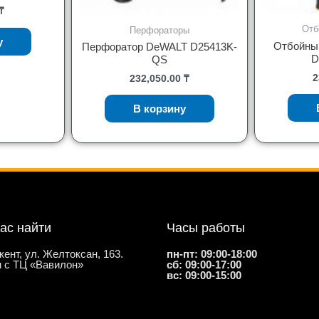
₸
Отб
Перфораторы
у
Отбойны
Перфоратор DeWALT D25413K-
D
QS
2
232,050.00
₸
В корзину
нас найти
Часы работы
кент, ул. Желтоксан, 163.
пн-пт: 09:00-18:00
 с ТЦ «Вавилон»
сб: 09:00-17:00
вс: 09:00-15:00