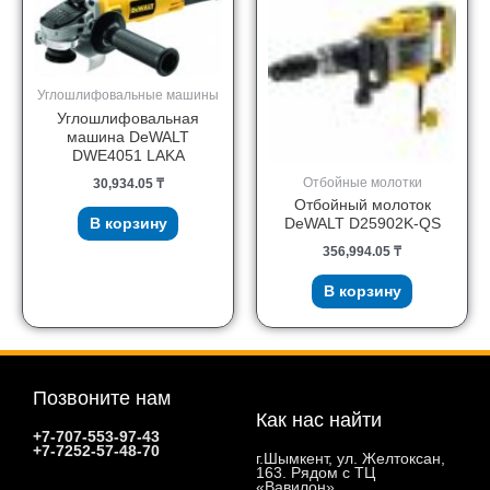
Углошлифовальные машины
Углошлифовальная
машина DeWALT
DWE4051 LAKA
Отбойные молотки
30,934.05
₸
Отбойный молоток
В корзину
DeWALT D25902K-QS
356,994.05
₸
В корзину
Позвоните нам
Как нас найти
+7-707-553-97-43
+7-7252-57-48-70
г.Шымкент, ул. Желтоксан,
163. Рядом с ТЦ
«Вавилон»