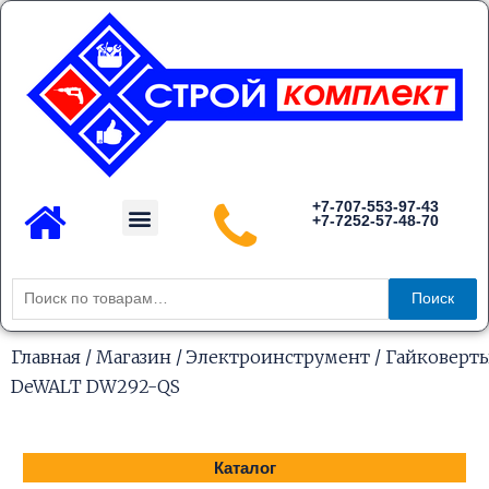
Перейти
к
содержимому
Menu
+7-707-553-97-43
+7-7252-57-48-70
Каталог товаров
Искать:
Поиск
Главная
/
Магазин
/
Электроинструмент
/
Гайковерт
DeWALT DW292-QS
Каталог