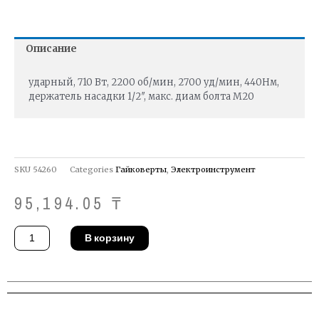
Описание
ударный, 710 Вт, 2200 об/мин, 2700 уд/мин, 440Нм,
держатель насадки 1/2″, макс. диам болта М20
SKU
54260
Categories
Гайковерты
,
Электроинструмент
95,194.05
₸
Количество
В корзину
товара
Гайковерт
DeWALT
DW292-
QS