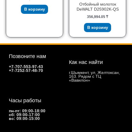
Отбойный молоток
В корзину
DeWALT D25902K-QS
356,994.05
₸
В корзину
Позвоните нам
Как нас найти
+7-707-553-97-43
+7-7252-57-48-70
г.Шымкент, ул. Желтоксан,
163. Рядом с ТЦ
«Вавилон»
Часы работы
пн-пт: 09:00-18:00
сб: 09:00-17:00
вс: 09:00-15:00