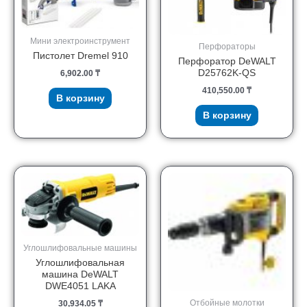
Мини электроинструмент
Перфораторы
Пистолет Dremel 910
Перфоратор DeWALT
D25762K-QS
6,902.00
₸
410,550.00
₸
В корзину
В корзину
Углошлифовальные машины
Углошлифовальная
машина DeWALT
DWE4051 LAKA
Отбойные молотки
30,934.05
₸