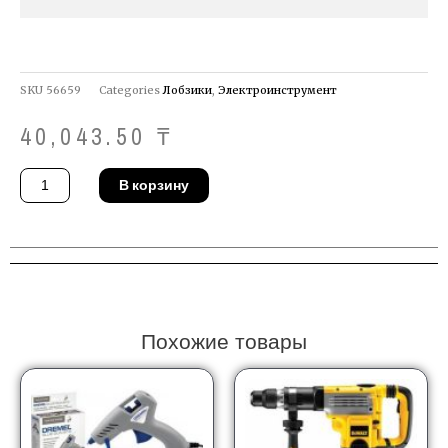
SKU
56659
Categories
Лобзики
,
Электроинструмент
40,043.50
₸
Количество
В корзину
товара
Лобзик
DeWALT
DW349
LAKA
Похожие товары