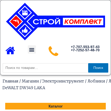
Перейти
к
содержимому
Menu
+7-707-553-97-43
+7-7252-57-48-70
Каталог товаров
Искать:
Поиск
Главная
/
Магазин
/
Электроинструмент
/
Лобзики
/ 
DeWALT DW349 LAKA
Каталог