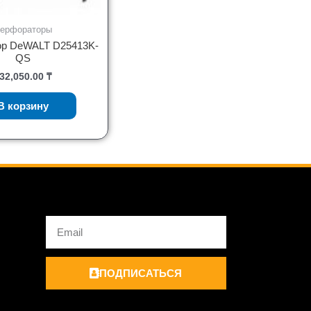
ерфораторы
р DeWALT D25413K-
QS
32,050.00
₸
В корзину
Email
ПОДПИСАТЬСЯ