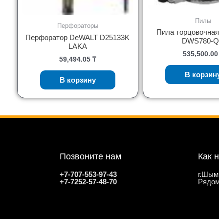
Пилы
Перфораторы
Пила торцовочна
Перфоратор DeWALT D25133K
DWS780-
LAKA
535,500.0
59,494.05
₸
В корзин
В корзину
Позвоните нам
Как 
+7-707-553-97-43
г.Шым
+7-7252-57-48-70
Рядом