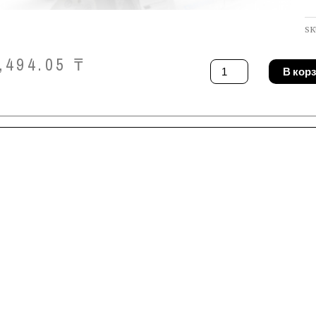
SK
,494.05
₸
Количество
В кор
товара
Пила
Dremel
DSM20