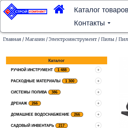
Перейти
к
Каталог товаро
содержимому
Контакты
Главная
/
Магазин
/
Электроинструмент
/
Пилы
/ Пил
Каталог
РУЧНОЙ ИНСТРУМЕНТ
1 488
РАСХОДНЫЕ МАТЕРИАЛЫ
1 300
СИСТЕМЫ ПОЛИВА
386
ДРЕНАЖ
266
ДОМАШНЕЕ ВОДОСНАБЖЕНИЕ
266
САДОВЫЙ ИНВЕНТАРЬ
217