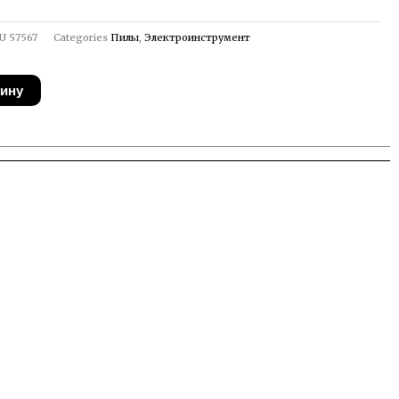
U
57567
Categories
Пилы
,
Электроинструмент
зину