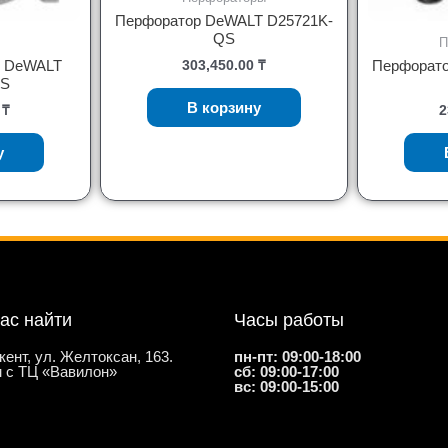
Перфоратор DeWALT D25721K-
QS
П
я DeWALT
Перфорато
303,450.00
₸
QS
В корзину
0
₸
2
у
нас найти
Часы работы
кент, ул. Желтоксан, 163.
пн-пт: 09:00-18:00
 с ТЦ «Вавилон»
сб: 09:00-17:00
вс: 09:00-15:00