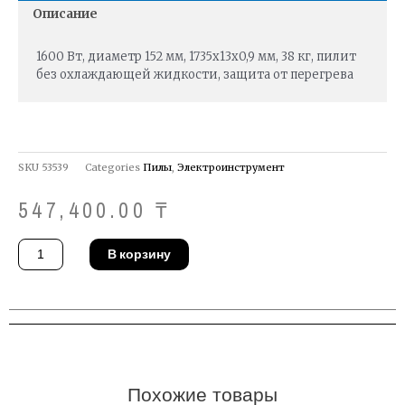
Описание
1600 Вт, диамeтр 152 мм, 1735х13х0,9 мм, 38 кг, пилит
без охлаждающей жидкости, защита от перегрева
SKU
53539
Categories
Пилы
,
Электроинструмент
547,400.00
₸
Количество
В корзину
товара
Пила
ленточная
Femi
785
XL
Похожие товары