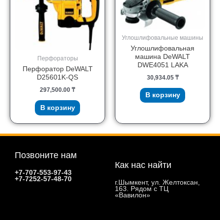
Углошлифовальные машины
Углошлифовальная
машина DeWALT
Перфораторы
DWE4051 LAKA
Перфоратор DeWALT
D25601K-QS
30,934.05
₸
297,500.00
₸
В корзину
В корзину
Позвоните нам
Как нас найти
+7-707-553-97-43
+7-7252-57-48-70
г.Шымкент, ул. Желтоксан,
163. Рядом с ТЦ
«Вавилон»