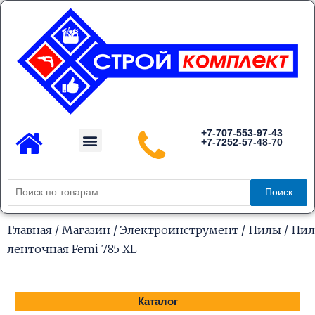
Перейти
к
содержимому
Menu
+7-707-553-97-43
+7-7252-57-48-70
Каталог товаров
Искать:
Поиск
Главная
/
Магазин
/
Электроинструмент
/
Пилы
/ Пил
ленточная Femi 785 XL
Каталог