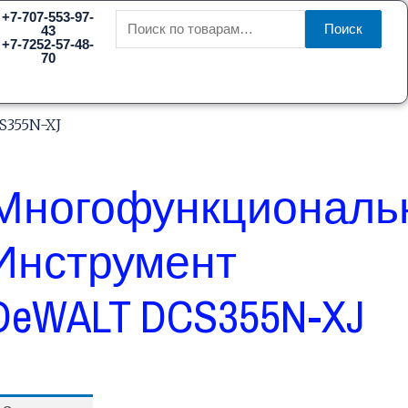
Искать:
+7-707-553-97-
Поиск
43
+7-7252-57-48-
70
355N-XJ
Многофункциональ
Инструмент
DeWALT DCS355N-XJ