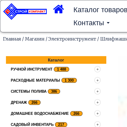
Перейти
к
Каталог товаро
содержимому
Контакты
Главная
/
Магазин
/
Электроинструмент
/
Шлифмаш
Каталог
РУЧНОЙ ИНСТРУМЕНТ
1 488
РАСХОДНЫЕ МАТЕРИАЛЫ
1 300
СИСТЕМЫ ПОЛИВА
386
ДРЕНАЖ
266
ДОМАШНЕЕ ВОДОСНАБЖЕНИЕ
266
САДОВЫЙ ИНВЕНТАРЬ
217