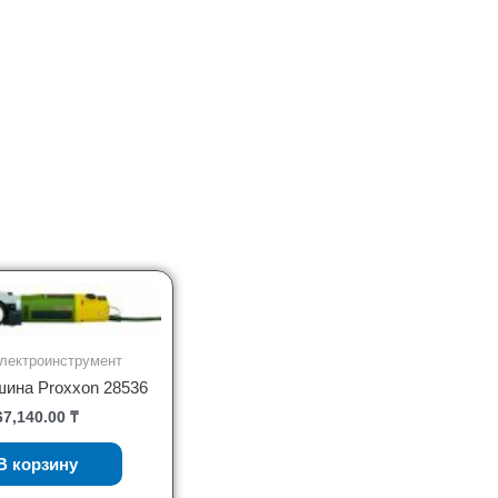
лектроинструмент
на Proxxon 28536
67,140.00
₸
В корзину