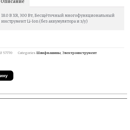
Описание
18.0 В XR, 300 Вт, Бесщёточный многофункциональный
инструмент Li-Ion (без аккумулятора и з/у)
U
57770
Categories
Шлифмашины
,
Электроинструмент
зину
ый