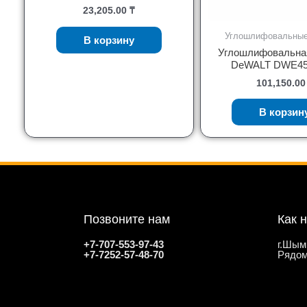
23,205.00
₸
Углошлифовальны
В корзину
Углошлифовальна
DeWALT DWE45
101,150.0
В корзин
Позвоните нам
Как 
+7-707-553-97-43
г.Шым
+7-7252-57-48-70
Рядом