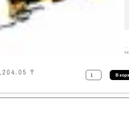
SK
,204.05
₸
Количество
В кор
товара
Многофункциональн
инструмент
DeWALT
DCS355N-
XJ