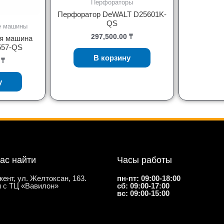
Перфораторы
Перфоратор DeWALT D25601K-
QS
е машины
297,500.00
₸
я машина
57-QS
В корзину
0
₸
у
нас найти
Часы работы
кент, ул. Желтоксан, 163.
пн-пт: 09:00-18:00
 с ТЦ «Вавилон»
сб: 09:00-17:00
вс: 09:00-15:00