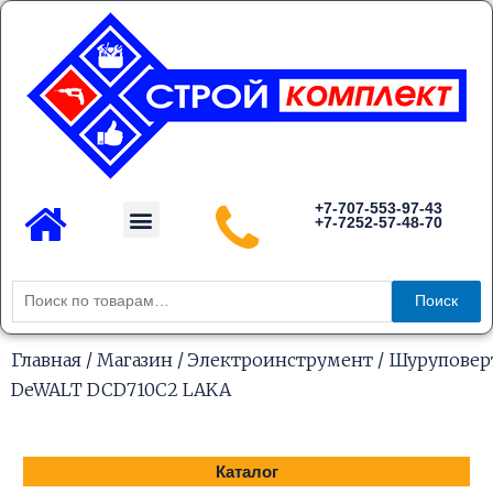
Перейти
к
содержимому
Menu
+7-707-553-97-43
+7-7252-57-48-70
Каталог товаров
Искать:
Поиск
Главная
/
Магазин
/
Электроинструмент
/
Шуруповер
DeWALT DCD710C2 LAKA
Каталог