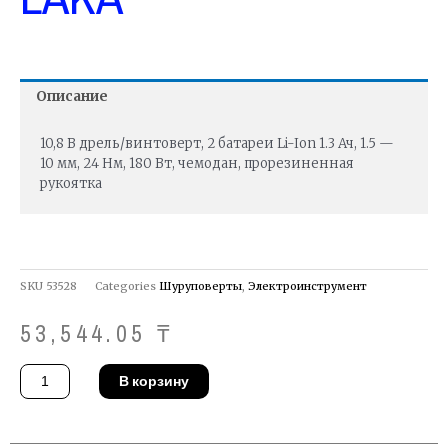
Описание
10,8 В дрель/винтоверт, 2 батареи Li-Ion 1.3 Ач, 1.5 —
10 мм, 24 Нм, 180 Вт, чемодан, прорезиненная
рукоятка
SKU
53528
Categories
Шуруповерты
,
Электроинструмент
53,544.05
₸
Количество
В корзину
товара
Шуруповерт
DeWALT
DCD710C2
LAKA