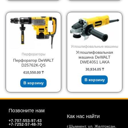
Углошлифовальные машины
Углошлифовальная
Перфораторы
машина DeWALT
Перфоратор DeWALT
DWE4051 LAKA
D25762K-QS
30,934.05
₸
410,550.00
₸
В корзину
В корзину
Позвоните нам
Как нас найти
+7-707-553-97-43
+7-7252-57-48-70
г.Шымкент, ул. Желтоксан,