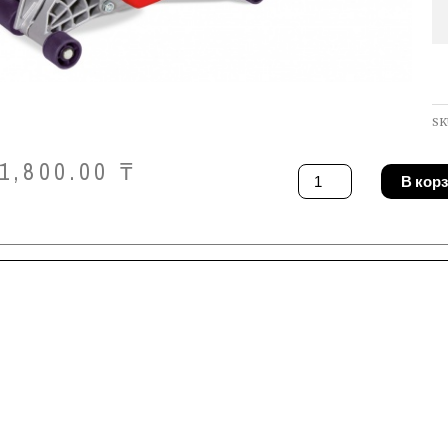
SK
1,800.00
₸
Количество
В кор
товара
Штроборез
Sparky
FK
6526
HD