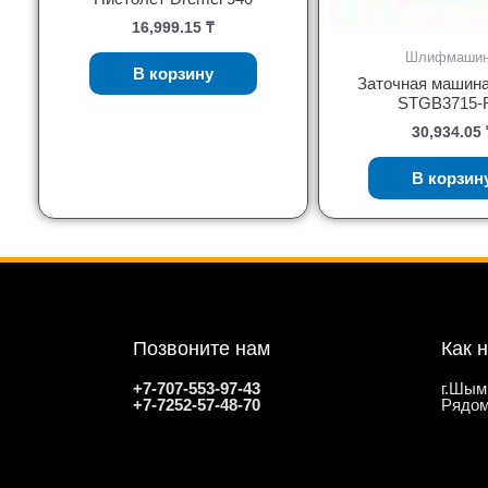
16,999.15
₸
Шлифмаши
В корзину
Заточная машина
STGB3715-
30,934.05
В корзин
Позвоните нам
Как 
+7-707-553-97-43
г.Шым
+7-7252-57-48-70
Рядом