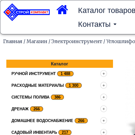
Перейти
к
Каталог товаро
содержимому
Контакты
Главная
/
Магазин
/
Электроинструмент
/
Углошлифо
Каталог
РУЧНОЙ ИНСТРУМЕНТ
1 488
РАСХОДНЫЕ МАТЕРИАЛЫ
1 300
СИСТЕМЫ ПОЛИВА
386
ДРЕНАЖ
266
ДОМАШНЕЕ ВОДОСНАБЖЕНИЕ
266
САДОВЫЙ ИНВЕНТАРЬ
217