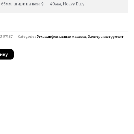
65мм, ширина паза 9 — 40мм, Heavy Duty
U
57487
Categories
Углошлифовальные машины
,
Электроинструмент
зину