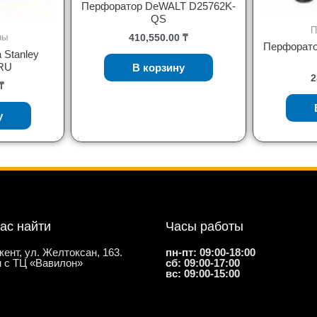
Перфоратор DeWALT D25762K-
QS
П
ны
410,550.00
₸
Перфорато
 Stanley
RU
В корзину
2
₸
у
нас найти
Часы работы
кент, ул. Желтоксан, 163.
пн-пт: 09:00-18:00
 с ТЦ «Вавилон»
сб: 09:00-17:00
вс: 09:00-15:00