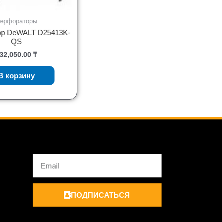
ерфораторы
р DeWALT D25413K-
QS
32,050.00
₸
В корзину
Email
ПОДПИСАТЬСЯ