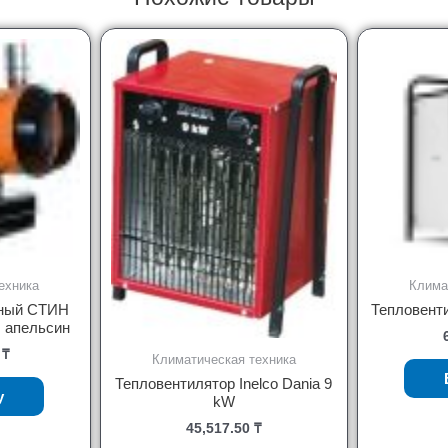
ехника
Клима
ьный СТИН
Тепловенти
 апельсин
0
₸
Климатическая техника
Тепловентилятор Inelco Dania 9
у
kW
45,517.50
₸