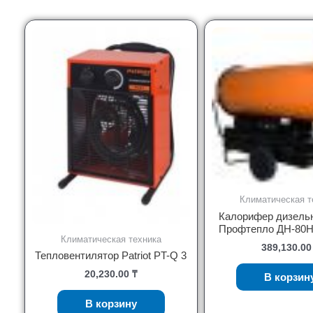
Климатическая т
Калорифер дизел
Профтепло ДН-80Н
Климатическая техника
389,130.0
Тепловентилятор Patriot PT-Q 3
20,230.00
₸
В корзин
В корзину