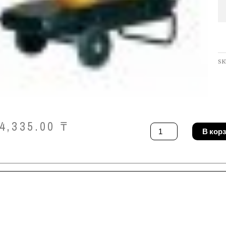
SK
4,335.00
₸
Количество
В кор
товара
Теплогенератор
Oklima
SD
170