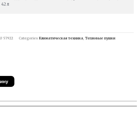
42 л
U
57922
Categories
Климатическая техника
,
Тепловые пушки
зину