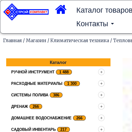
Перейти
к
Каталог товаро
содержимому
Контакты
Главная
/
Магазин
/
Климатическая техника
/
Теплов
Каталог
РУЧНОЙ ИНСТРУМЕНТ
1 488
РАСХОДНЫЕ МАТЕРИАЛЫ
1 300
СИСТЕМЫ ПОЛИВА
386
ДРЕНАЖ
266
ДОМАШНЕЕ ВОДОСНАБЖЕНИЕ
266
САДОВЫЙ ИНВЕНТАРЬ
217