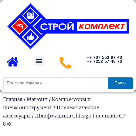
Перейти
к
содержимому
Menu
+7-707-553-97-43
+7-7252-57-48-70
Каталог товаров
Искать:
Поиск
Главная
/
Магазин
/
Компрессоры и
пневмоинструмент
/
Пневматические
аксессуары
/ Шлифмашина Chicago Pneumatic CP-
876