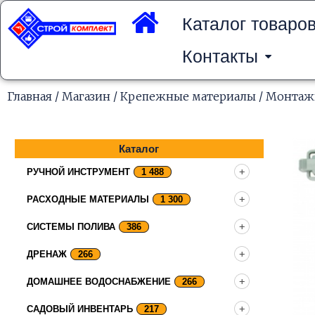
Перейти
к
Каталог товаро
содержимому
Контакты
Главная
/
Магазин
/
Крепежные материалы
/
Монтаж
Каталог
РУЧНОЙ ИНСТРУМЕНТ
1 488
РАСХОДНЫЕ МАТЕРИАЛЫ
1 300
СИСТЕМЫ ПОЛИВА
386
ДРЕНАЖ
266
ДОМАШНЕЕ ВОДОСНАБЖЕНИЕ
266
САДОВЫЙ ИНВЕНТАРЬ
217