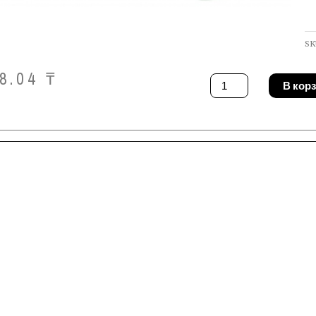
SK
38.04
₸
Количество
В кор
товара
Клипса
Fischer
58183