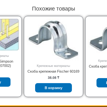
Похожие товары
ериалы
Крепе
Simpson
(07002)
Крепежные материалы
Скоба креп
Скоба крепежная Fischer 60169
38.08
₸
у
В корзину