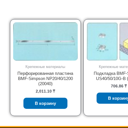
Крепежные материалы
Крепежные мат
Перфорированная пластина
Подкладка BMF-
BMF-Simpson NP20/40/1200
US40/50/10G-B 
(20040)
706.86
₸
2,011.10
₸
В корзин
В корзину